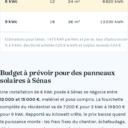
6 kWc
12
24 m²
8 820 kWh
9 kWc
18
36 m²
13 230 kWh
Estimations pour Sénas : 1 470 kWh par kWc et par an, taux d'autoconso
% à 9 kWc, électricité achetée 0,20 € le kWh et surplus revendu 0,04 €.
Budget à prévoir pour des panneaux
solaires à Sénas
Une installation de 6 kWc posée à Sénas se négocie entre
12 000 et 15 000 €
, matériel et pose compris. La fourchette
complète du résidentiel va de 7 200 € pour 3 kWc à 19 800 €
pour 9 kWc. Rapporté au kilowatt-crête, le prix baisse quand
la puissance monte : les frais fixes du chantier, échafaudage,