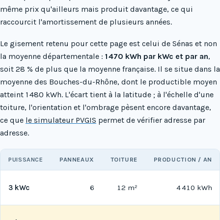
même prix qu'ailleurs mais produit davantage, ce qui
raccourcit l'amortissement de plusieurs années.
Le gisement retenu pour cette page est celui de Sénas et non
la moyenne départementale :
1 470 kWh par kWc et par an
,
soit 28 % de plus que la moyenne française. Il se situe dans la
moyenne des Bouches-du-Rhône, dont le productible moyen
atteint 1 480 kWh. L'écart tient à la latitude ; à l'échelle d'une
toiture, l'orientation et l'ombrage pèsent encore davantage,
ce que
le simulateur PVGIS
permet de vérifier adresse par
adresse.
PUISSANCE
PANNEAUX
TOITURE
PRODUCTION / AN
3 kWc
6
12 m²
4 410 kWh