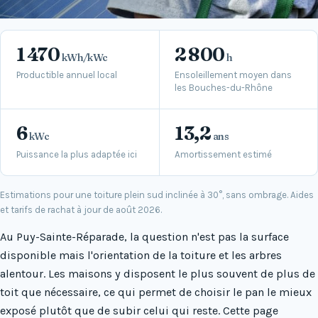
1 470
2 800
kWh/kWc
h
Productible annuel local
Ensoleillement moyen dans
les Bouches-du-Rhône
6
13,2
kWc
ans
Puissance la plus adaptée ici
Amortissement estimé
Estimations pour une toiture plein sud inclinée à 30°, sans ombrage. Aides
et tarifs de rachat à jour de août 2026.
Au Puy-Sainte-Réparade, la question n'est pas la surface
disponible mais l'orientation de la toiture et les arbres
alentour. Les maisons y disposent le plus souvent de plus de
toit que nécessaire, ce qui permet de choisir le pan le mieux
exposé plutôt que de subir celui qui reste. Cette page