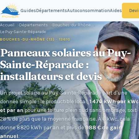
Devi
Guides
Départements
Autoconsommation
Aides
Accueil
Départements
Bouches-du-Rhône
Le Puy-Sainte-Réparade
BOUCHES-DU-RHÔNE (13) · 13610
Panneaux solaires au Puy-
Sainte-Réparade :
installateurs et devis
Un projet solaire au Puy-Sainte-Réparade part d'une
donnée simple : le productible local,
1 470 kWh par kWc
et par an
pour une toiture plein sud sans ombrage, soit
28 % de plus que la moyenne française. À 6 kWc, cela
donne 8 820 kWh par an et près de
988 € de gain
annuel
.