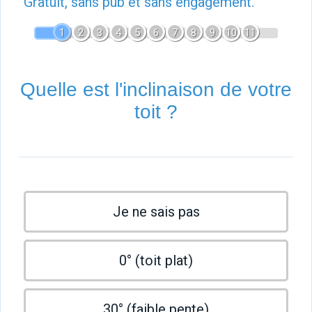
Gratuit, sans pub et sans engagement.
1
2
3
4
5
6
7
8
9
10
11
Quelle est l'inclinaison de votre
toit ?
Je ne sais pas
0° (toit plat)
30° (faible pente)