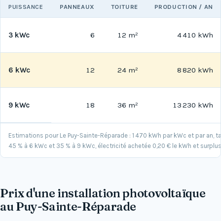
PUISSANCE
PANNEAUX
TOITURE
PRODUCTION / AN
3 kWc
6
12 m²
4 410 kWh
6 kWc
12
24 m²
8 820 kWh
9 kWc
18
36 m²
13 230 kWh
Estimations pour Le Puy-Sainte-Réparade : 1 470 kWh par kWc et par an,
45 % à 6 kWc et 35 % à 9 kWc, électricité achetée 0,20 € le kWh et surplus
Prix d'une installation photovoltaïque
au Puy-Sainte-Réparade