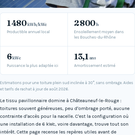
1 480
2 800
kWh/kWc
h
Productible annuel local
Ensoleillement moyen dans
les Bouches-du-Rhône
6
13,1
kWc
ans
Puissance la plus adaptée ici
Amortissement estimé
Estimations pour une toiture plein sud inclinée à 30°, sans ombrage. Aides
et tarifs de rachat à jour de août 2026.
Le tissu pavillonnaire domine à Châteauneuf-le-Rouge :
toitures souvent généreuses, peu d'ombrage porté, aucune
contrainte d'accès pour la nacelle. C'est la configuration où
une installation de 6 kWc, voire davantage, trouve tout son
intérêt. Cette page recense les repères utiles avant de