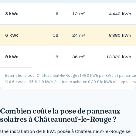
3 kWc
6
12 m²
4 440 kWh
6 kWc
12
24 m²
8 880 kWh
9 kWc
18
36 m²
13 320 kWh
Estimations pour Châteauneuf-le-Rouge : 1 480 kWh par kWc et par an, 
% à 6 kWc et 35 % à 9 kWc, électricité achetée 0,20 € le kWh et surplus re
Combien coûte la pose de panneaux
solaires à Châteauneuf-le-Rouge ?
Une installation de 6 kWc posée à Châteauneuf-le-Rouge se