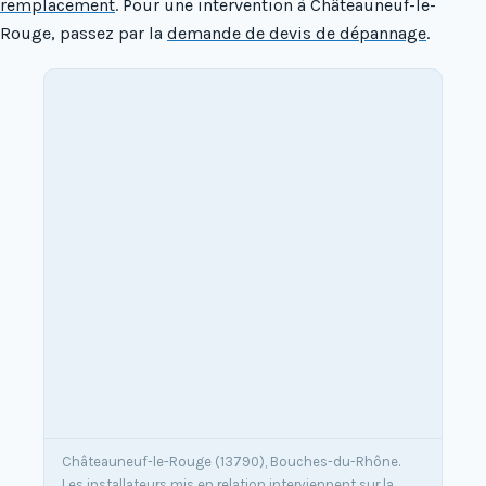
remplacement
. Pour une intervention à Châteauneuf-le-
Rouge, passez par la
demande de devis de dépannage
.
Châteauneuf-le-Rouge (13790), Bouches-du-Rhône.
Les installateurs mis en relation interviennent sur la