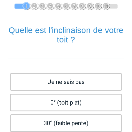
1
2
3
4
5
6
7
8
9
10
11
Quelle est l'inclinaison de votre
toit ?
Je ne sais pas
0° (toit plat)
30° (faible pente)