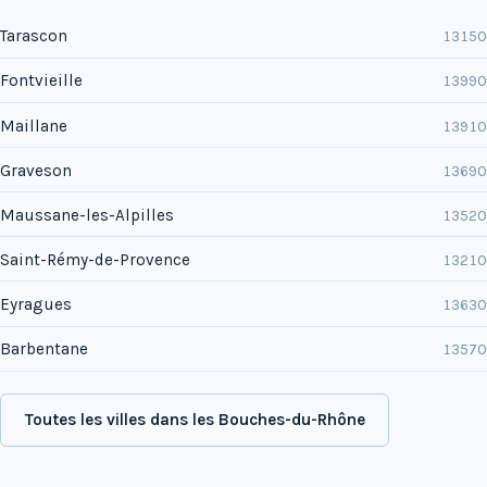
Tarascon
13150
Fontvieille
13990
Maillane
13910
Graveson
13690
Maussane-les-Alpilles
13520
Saint-Rémy-de-Provence
13210
Eyragues
13630
Barbentane
13570
Toutes les villes dans les Bouches-du-Rhône