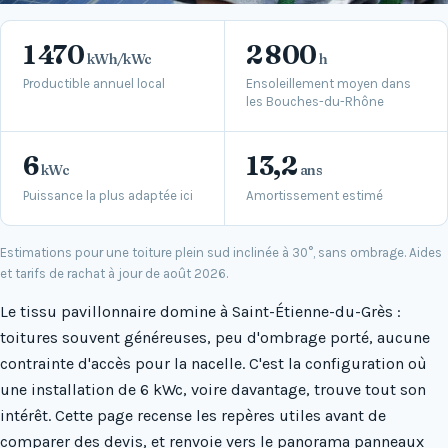
1 470
2 800
kWh/kWc
h
Productible annuel local
Ensoleillement moyen dans
les Bouches-du-Rhône
6
13,2
kWc
ans
Puissance la plus adaptée ici
Amortissement estimé
Estimations pour une toiture plein sud inclinée à 30°, sans ombrage. Aides
et tarifs de rachat à jour de août 2026.
Le tissu pavillonnaire domine à Saint-Étienne-du-Grès :
toitures souvent généreuses, peu d'ombrage porté, aucune
contrainte d'accès pour la nacelle. C'est la configuration où
une installation de 6 kWc, voire davantage, trouve tout son
intérêt. Cette page recense les repères utiles avant de
comparer des devis, et renvoie vers le panorama
panneaux