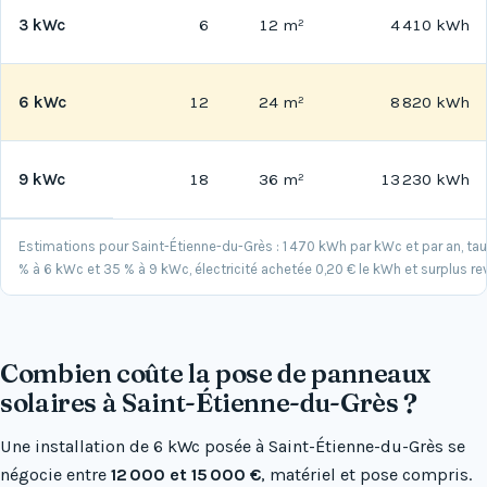
3 kWc
6
12 m²
4 410 kWh
6 kWc
12
24 m²
8 820 kWh
9 kWc
18
36 m²
13 230 kWh
Estimations pour Saint-Étienne-du-Grès : 1 470 kWh par kWc et par an, 
% à 6 kWc et 35 % à 9 kWc, électricité achetée 0,20 € le kWh et surplus re
Combien coûte la pose de panneaux
solaires à Saint-Étienne-du-Grès ?
Une installation de 6 kWc posée à Saint-Étienne-du-Grès se
négocie entre
12 000 et 15 000 €
, matériel et pose compris.