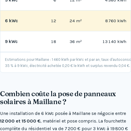
6 kWc
12
24 m²
8 760 kWh
9 kWc
18
36 m²
13 140 kWh
Estimations pour Maillane : 1 460 kWh par kWc et par an, taux d'autocon
35 % à 9 kWc, électricité achetée 0,20 € le kWh et surplus revendu 0,04 €.
Combien coûte la pose de panneaux
solaires à Maillane ?
Une installation de 6 kWc posée à Maillane se négocie entre
12 000 et 15 000 €
, matériel et pose compris. La fourchette
complète du résidentiel va de 7 200 € pour 3 kWc à 19 800 €