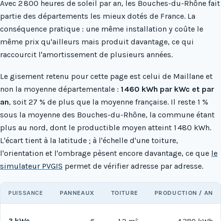
Avec 2 800 heures de soleil par an, les Bouches-du-Rhône fait
partie des départements les mieux dotés de France. La
conséquence pratique : une même installation y coûte le
même prix qu'ailleurs mais produit davantage, ce qui
raccourcit l'amortissement de plusieurs années.
Le gisement retenu pour cette page est celui de Maillane et
non la moyenne départementale :
1 460 kWh par kWc et par
an
, soit 27 % de plus que la moyenne française. Il reste 1 %
sous la moyenne des Bouches-du-Rhône, la commune étant
plus au nord, dont le productible moyen atteint 1 480 kWh.
L'écart tient à la latitude ; à l'échelle d'une toiture,
l'orientation et l'ombrage pèsent encore davantage, ce que
le
simulateur PVGIS
permet de vérifier adresse par adresse.
PUISSANCE
PANNEAUX
TOITURE
PRODUCTION / AN
3 kWc
6
12 m²
4 380 kWh