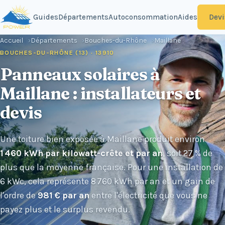
Devi
Guides
Départements
Autoconsommation
Aides
Accueil
Départements
Bouches-du-Rhône
Maillane
BOUCHES-DU-RHÔNE (13) · 13910
Panneaux solaires à
Maillane : installateurs et
devis
Une toiture bien exposée à Maillane produit environ
1 460 kWh par kilowatt-crête et par an
, soit 27 % de
plus que la moyenne française. Pour une installation de
6 kWc, cela représente 8 760 kWh par an et un gain de
l'ordre de
981 € par an
entre l'électricité que vous ne
payez plus et le surplus revendu.