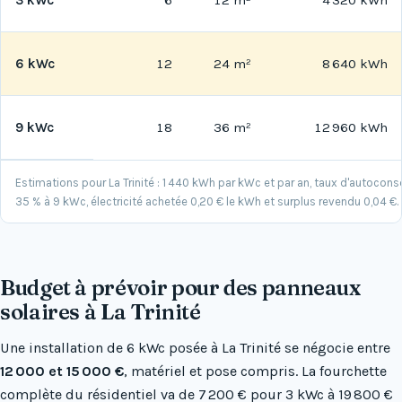
6 kWc
12
24 m²
8 640 kWh
9 kWc
18
36 m²
12 960 kWh
Estimations pour La Trinité : 1 440 kWh par kWc et par an, taux d'autoc
35 % à 9 kWc, électricité achetée 0,20 € le kWh et surplus revendu 0,04 €.
Budget à prévoir pour des panneaux
solaires à La Trinité
Une installation de 6 kWc posée à La Trinité se négocie entre
12 000 et 15 000 €
, matériel et pose compris. La fourchette
complète du résidentiel va de 7 200 € pour 3 kWc à 19 800 €