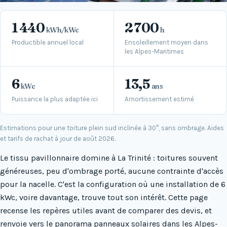
1 440
2 700
kWh/kWc
h
Productible annuel local
Ensoleillement moyen dans
les Alpes-Maritimes
6
13,5
kWc
ans
Puissance la plus adaptée ici
Amortissement estimé
Estimations pour une toiture plein sud inclinée à 30°, sans ombrage. Aides
et tarifs de rachat à jour de août 2026.
Le tissu pavillonnaire domine à La Trinité : toitures souvent
généreuses, peu d'ombrage porté, aucune contrainte d'accès
pour la nacelle. C'est la configuration où une installation de 6
kWc, voire davantage, trouve tout son intérêt. Cette page
recense les repères utiles avant de comparer des devis, et
renvoie vers le panorama
panneaux solaires dans les Alpes-