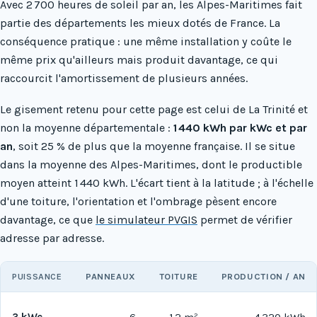
Avec 2 700 heures de soleil par an, les Alpes-Maritimes fait
partie des départements les mieux dotés de France. La
conséquence pratique : une même installation y coûte le
même prix qu'ailleurs mais produit davantage, ce qui
raccourcit l'amortissement de plusieurs années.
Le gisement retenu pour cette page est celui de La Trinité et
non la moyenne départementale :
1 440 kWh par kWc et par
an
, soit 25 % de plus que la moyenne française. Il se situe
dans la moyenne des Alpes-Maritimes, dont le productible
moyen atteint 1 440 kWh. L'écart tient à la latitude ; à l'échelle
d'une toiture, l'orientation et l'ombrage pèsent encore
davantage, ce que
le simulateur PVGIS
permet de vérifier
adresse par adresse.
PUISSANCE
PANNEAUX
TOITURE
PRODUCTION / AN
3 kWc
6
12 m²
4 320 kWh