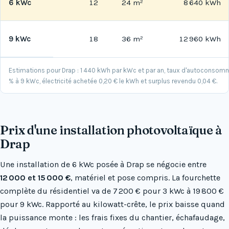
6 kWc
12
24 m²
8 640 kWh
9 kWc
18
36 m²
12 960 kWh
Estimations pour Drap : 1 440 kWh par kWc et par an, taux d'autoconsom
% à 9 kWc, électricité achetée 0,20 € le kWh et surplus revendu 0,04 €.
Prix d'une installation photovoltaïque à
Drap
Une installation de 6 kWc posée à Drap se négocie entre
12 000 et 15 000 €
, matériel et pose compris. La fourchette
complète du résidentiel va de 7 200 € pour 3 kWc à 19 800 €
pour 9 kWc. Rapporté au kilowatt-crête, le prix baisse quand
la puissance monte : les frais fixes du chantier, échafaudage,