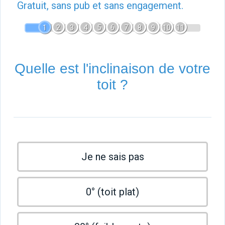
Gratuit, sans pub et sans engagement.
1
2
3
4
5
6
7
8
9
10
11
Quelle est l'inclinaison de votre
toit ?
Je ne sais pas
0° (toit plat)