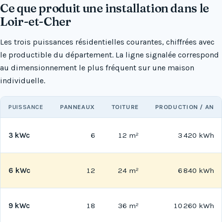
Ce que produit une installation dans le
Loir-et-Cher
Les trois puissances résidentielles courantes, chiffrées avec
le productible du département. La ligne signalée correspond
au dimensionnement le plus fréquent sur une maison
individuelle.
PUISSANCE
PANNEAUX
TOITURE
PRODUCTION / AN
3 kWc
6
12 m²
3 420 kWh
6 kWc
12
24 m²
6 840 kWh
9 kWc
18
36 m²
10 260 kWh