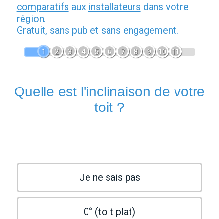
comparatifs
aux
installateurs
dans votre
région.
Gratuit, sans pub et sans engagement.
1
2
3
4
5
6
7
8
9
10
11
Quelle est l'inclinaison de votre
toit ?
Je ne sais pas
0° (toit plat)