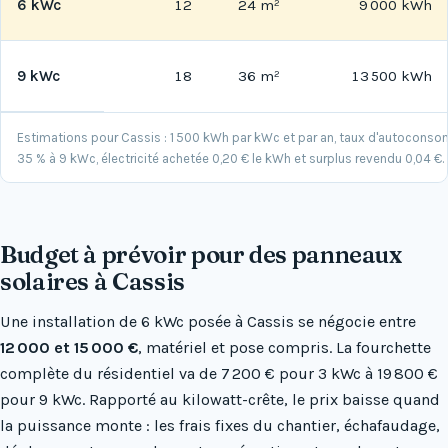
6 kWc
12
24 m²
9 000 kWh
9 kWc
18
36 m²
13 500 kWh
Estimations pour Cassis : 1 500 kWh par kWc et par an, taux d'autocons
35 % à 9 kWc, électricité achetée 0,20 € le kWh et surplus revendu 0,04 €.
Budget à prévoir pour des panneaux
solaires à Cassis
Une installation de 6 kWc posée à Cassis se négocie entre
12 000 et 15 000 €
, matériel et pose compris. La fourchette
complète du résidentiel va de 7 200 € pour 3 kWc à 19 800 €
pour 9 kWc. Rapporté au kilowatt-crête, le prix baisse quand
la puissance monte : les frais fixes du chantier, échafaudage,